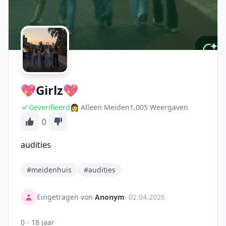
💖Girlz💖
Geverifieerd
👩 Alleen Meiden
1,005 Weergaven
0
audities
#meidenhuis
#audities
Eingetragen von
Anonym
· 02.04.2026
0 - 18 jaar