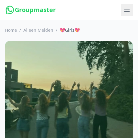
Groupmaster
Home
/
Alleen Meiden
/
💖Girlz💖