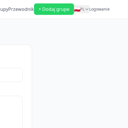
🇵🇱
rupy
Przewodnik
+ Dodaj grupe
PL
Logowanie